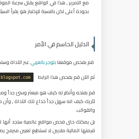
مع التمرير , هذا في الواقع يقلل سرعة المو
بجودة أعلى لكن بالنسبة للإختبار هو يقرأ السيئ
الدليل الحاسم في الأمر
قم بفحص موقعنا
بلوجر بالعربي
عبر الآداة وستج
ثم الآن قم بفحص هذا الرابط
.blogspot.com
قم بفتحه وأنظر له كيف هو مبعثر وسئ جداً ومع 
لأريك كيف انه سهل جداً خداع تلك الآداة , وأن 
والقوالب.
بل يمكنك حتى فحص مواقع عالمية ستجد أنها تحصل
قيمتها المالية ملايين لا تستطيع تعيين مبرمج يصل