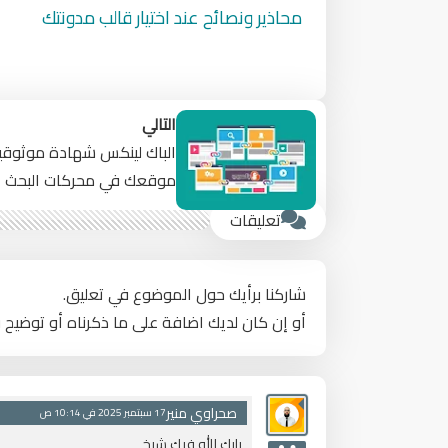
محاذير ونصائح عند اختيار قالب مدونتك
التالي
الباك لينكس شهادة موثوقي
موقعك في محركات البحث
تعليقات
شاركنا برأيك حول الموضوع في تعليق.
أو إن كان لديك اضافة على ما ذكرناه أو توضيح 
صحراوي منير
17 سبتمبر 2025 في 10:14 ص
بارك الله فيك شيخ