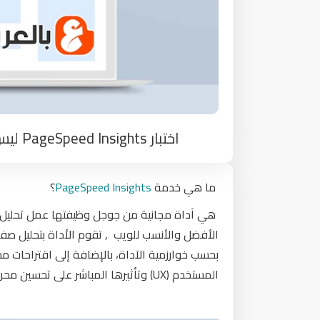
اختبار PageSpeed Insights ليس مقياس لجودة أو سرعة موقعك وبالدليل
ما هي خدمة
PageSpeed Insights
؟
هي آداة مجانية من جوجل وظيفتها عمل تحليل لم
الأفضل والأنسب للويب , تقوم الأداة بتحليل 
بحسب خوارزمية الآداة، بالإضافة إلى اقتراحات مح
المستخدم (UX) وتأثيرها المباشر على تحسين محركات البحث (SEO).