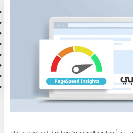
ي حين أنهم ليسوا المستهدفين منها أصلاً , المستهدف من تلك