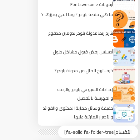
أيقونات Fontawesome
ما هي منصة بلوجر ؟ وما الذي يميزها ؟
شرح ربط مدونة بلوجر بدومين مدفوع
أدسنس رفض قبول مشاكل حلول
كيف تربح المال من مدونة بلوجر؟
إعدادات السيو في بلوجر والزحف
والفهرسة بالتفصيل
حقيقة وسائل حماية المحتوى والفوائد
والأضرار المترتبة عليها
الأقسام[fa-solid fa-folder-tree]