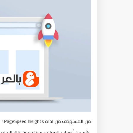
من المستهدف من آداة PageSpeed Insights؟
كثير من أصحاب المواقع يستخدمون تلك الآداة ف