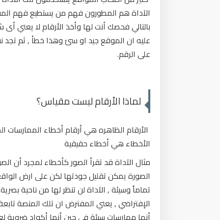
الآداة هم المطورون فهم من يستطيع فهم المقصو
بالتالي فحصك أنت لها وأخذ الأرقام لا يعني أى 
عليه ان الموقع جيد او سئ وهذا خطأ , ثم تجد ن
على الرقم.
لماذا الأرقام ليست مقياس؟
الأرقام الظاهره هي أرقام أخطاء الممارسات الم
الأخطاء هي أخطاء حقيقية
مثال الآداة قد تقرأ الصور كأخطاء لمجرد أن الصو
الصورة يمكن تقليل جودتها لكن على ارض الواقع 
تماماً وسيئة , الآداة لن تنظر لها من ناحية بصري
الإفتراضي , يعني المفترض ان تلك المنصة تابعة 
أنها ممارسات سيئة في حين أنها أكواد ضروية ل