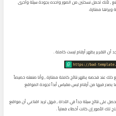
قع , لأنك تحمل نسختين من الصور واحده بجودة سيئة وأخرى
ة ويراها ممتازة.
د أن التقرير يظهر أرقام ليست كاملة .
https://bad-template
ذلك عند فحصه يظهر نتائج كاملة ممتازة , وأنا صنعته خصيصاً
ما يصدر فيها من أرقام ليس مقياس أبداً لجودة المواقع
 على نتائج سيئة جداً في الآداة , فهل تريد اقناعي أن مواقع
ح تلك الأمور إن كانت أخطاء فعلياً .