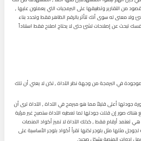
د من التقارير وتطبيقها على البرمجيات التي يعملون عليها ,
شئ ولا معنى له سوى أنك تتأثر بالرقم الظاهر فقط وتحدد بناء
فسك تبحث عن إصلاحات لشئ حتى لا يحتاج اصلاح فقط استناداً
وجودة في البرمجة من وجهة نظر الآداة , لكن لا يعني أن تلك
رة جودتها أعلى قليلاً مما هو مبرمج في الآداة , الآداة ترى أن
هناك صور إن قللت جودتها لما تعطيه الآداة ستصبح غير مرئية
ة هي تعتمد أرقام فقط , كذلك الآداة لا تميز أكواد المنصات
لجوجل مثلها مثل بلوجر لكنها تقرأ أكواد بلوجر الأساسية على
عمل ادوات المنصة بشكل صحيح.