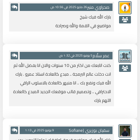
صحراوي منير
26 مايو 2025 في 10:56 ص
بارك الله فيك شيخ
مواضيع في القمة والله وصراحة
عمر سلّام
5 يونيو 2025 في 1:32 ص
كنت اتابعك من اكثر من 10 سنوات والان انا بفضل الله ثم
انت دخلت عالم البرمجة .. مبدع كالعادة استاذ عمرو . بارك
الله فيك ونفع بك .. انا منبهر كالعادة بالاسلوب الراقي
الاحترافي .. وتصميم قالب موقعك الجديد المبدع كالعادة
اللهم بارك
سفيان بوزيري (Sofiane
9 يونيو 2025 في 1:13
Bouziri)
م
بارك الله فيك مواضيع قيمة، اوافقك تماما التدوين يجب