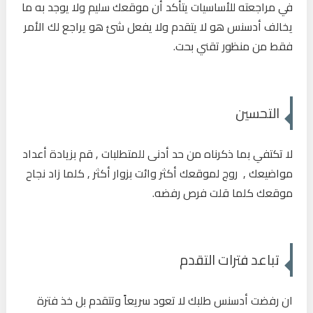
في مراجعته للأساسيات يتأكد أن موقعك سليم ولا يوجد به ما
يخالف أدسنس هو لا يتقدم ولا يفعل شئ هو يراجع لك الأمر
فقط من منظور تقني بحت.
التحسين
لا تكتفي بما ذكرناه من حد أدنى للمتطلبات , قم بزيادة أعداد
مواضيعك , روج لموقعك أكثر وائت بزوار أكثر , كلما زاد نجاح
موقعك كلما قلت فرص رفضه.
تباعد فترات التقدم
ان رفضت أدسنس طلبك لا تعود سريعاً وتتقدم بل خذ فترة