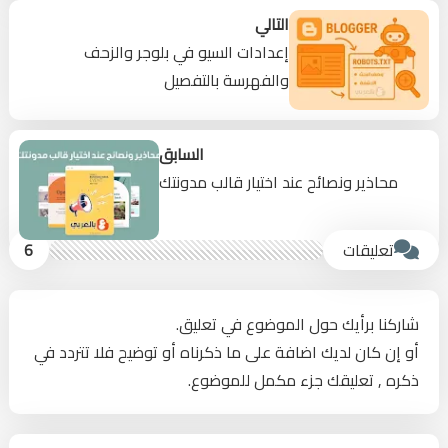
التالي
إعدادات السيو في بلوجر والزحف
والفهرسة بالتفصيل
السابق
محاذير ونصائح عند اختيار قالب مدونتك
تعليقات
6
شاركنا برأيك حول الموضوع في تعليق.
أو إن كان لديك اضافة على ما ذكرناه أو توضيح فلا تتردد في
ذكره , تعليقك جزء مكمل للموضوع.