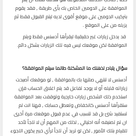
الموافقة على الدومين الخاص بك بأى طريقة , فقد يقوم
بتركيب الدومين على موقع أقوى لديه ليتم القبول فقط ثم
يزيله من على الموقع .
قد يدخل زيارات غير حقيقية ليقرأها أدسنس فقط ويتم
الموافقة لكن موقعك ليس فيه تلك الزيارات بشكل دائم.
سؤال يتبادر لذهنك ما المشكلة طالما سيتم الموافقة؟
أدسنس لا تنتهي صلتها بك بالموافقة , لو موقعك أصبحت
زياراته قليله أو لا يوجد تفاعل قد يتم اغلاق الحساب فإن
استخدم ذلك الشخص زيارات خارجية وتوقفت بعد الموافقة
ستقرأها أدسنس كانخفاض وتعطل حسابك , فهنا انت لم
تستفيد شئ بل قد تتسبب في عدم قبول موقعك مرة أخرى
ان تم تصنيفه أنه احتيالي , لذلك من المهم أن لا تلجأ لأحد
للقيام بتلك الأمور , لكن لو تريد أن تلجأ لرأي خبير يكون اللجوء