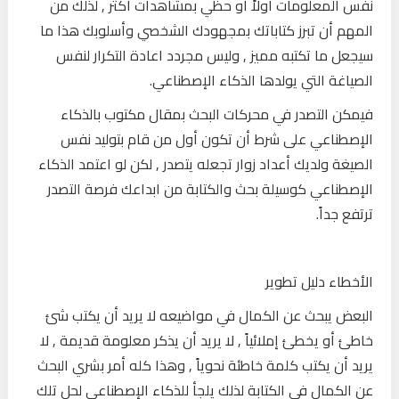
نفس المعلومات أولاً أو حظي بمشاهدات أكثر , لذلك من
المهم أن تبرز كتاباتك بمجهودك الشخصي وأسلوبك هذا ما
سيجعل ما تكتبه مميز , وليس مجردد اعادة التكرار لنفس
الصياغة التي يولدها الذكاء الإصطناعي.
فيمكن التصدر في محركات البحث بمقال مكتوب بالذكاء
الإصطناعي على شرط أن تكون أول من قام بتوليد نفس
الصيغة ولديك أعداد زوار تجعله يتصدر , لكن لو اعتمد الذكاء
الإصطناعي كوسيلة بحث والكتابة من ابداعك فرصة التصدر
ترتفع جداً.
الأخطاء دليل تطوير
البعض يبحث عن الكمال في مواضيعه لا يريد أن يكتب شئ
خاطئ أو يخطئ إملائياً , لا يريد أن يذكر معلومة قديمة , لا
يريد أن يكتب كلمة خاطئة نحوياً , وهذا كله أمر بشري البحث
عن الكمال في الكتابة لذلك يلجأ للذكاء الإصطناعي لحل تلك