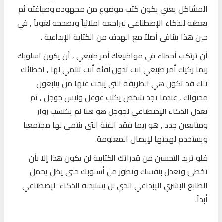
المشاكل يعني يكون كتب موضوع من مجهوده وصياغته ثم
يعطيه للذكاء الإصطناعي ليراجعه املائياً ويصححه لغوياً , في
حين هذا يتنافى أصلاً مع الهدف من الكتابة الإبداعية .
أن ترتكب أخطاء في مواضيعك أمر طبيعي , أن يكون اسلوبك
ربما ركيك أمر طبيعي انت تدون لفئة أنت تنتمي لها , اخطائك
تلك قد تكون هي الطريقة التي يبحث عنها من يتابعون
محتواك , عندما تجد شخص يكتب غوغل وليس جوجل , ثم
يعدل الذكاء الإصطناعي لجوجل هو هنا لم يكتسب زوار
ومتابعين جدد , هو ربما فقد الفئة التي ينتمي لها مجتمعيا
ويستخدم لهجتها لإيصال المعلومة.
فلو تريد التحسين من قدراتك الكتابية لن يكون هذا إلا بأن
تخطئ وتعدل بنفسك وتطور من أسلوبك حتى يظل يحمل
الطابع البشري الإبداعي الذي لن يستبدله الذكاء الإصطناعي
أبداً.