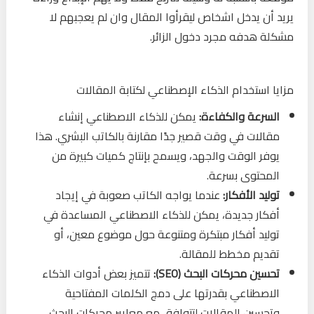
يريد أن يدخل اشخاص ليقرأوا المقال وان لم يعجبهم لا
مشكلة هدفه مجرد دخول الزائر.
مزايا استخدام الذكاء الإصطناعي لكتابة المقالات
السرعة والكفاءة:
يمكن للذكاء الاصطناعي إنشاء
مقالات في وقت قصير جدًا مقارنة بالكاتب البشري. هذا
يوفر الوقت والجهد، ويسمح بإنتاج كميات كبيرة من
المحتوى بسرعة.
توليد الأفكار:
عندما يواجه الكاتب صعوبة في إيجاد
أفكار جديدة، يمكن للذكاء الاصطناعي المساعدة في
توليد أفكار مبتكرة ومتنوعة حول موضوع معين، أو
تقديم مخطط للمقالة.
تحسين محركات البحث (SEO):
تتميز بعض أدوات الذكاء
الاصطناعي بقدرتها على دمج الكلمات المفتاحية
وتحسين المقالات لتتوافق مع معايير محركات البحث،