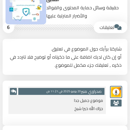
حقيقة وسائل حماية المحتوى والفوائد
والأضرار المترتبة عليها
تعليقات
6
شاركنا برأيك حول الموضوع في تعليق.
أو إن كان لديك اضافة على ما ذكرناه أو توضيح فلا تتردد في
ذكره , تعليقك جزء مكمل للموضوع.
صحراوي منير
20 يونيو 2025 في 11:21 ص
موضوع جميل جدا
جزاك الله خيرا شيخ